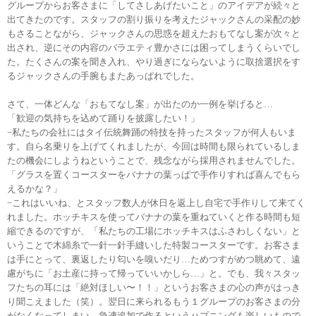
グループからお客さまに「してさしあげたいこと」のアイデアが続々と
出てきたのです。スタッフの割り振りを考えたジャックさんの采配の妙
もさることながら、ジャックさんの思惑を超えたおもてなし案が次々と
出され、逆にその内容のバラエティ豊かさには困ってしまうくらいでし
た。たくさんの案を聞き入れ、やり過ぎにならないように取捨選択をす
るジャックさんの手腕もまたあっぱれでした。
さて、一体どんな「おもてなし案」が出たのか一例を挙げると…
「歓迎の気持ちを込めて踊りを披露したい！」
−私たちの会社にはタイ伝統舞踊の特技を持ったスタッフが何人もいま
す。自ら名乗りを上げてくれましたが、今回は時間も限られているしま
たの機会にしようねということで、残念ながら採用されませんでした。
「グラスを置くコースターをバナナの葉っぱで手作りすれば喜んでもら
えるかな？」
−これはいいね、とスタッフ数人が休日を返上し自宅で手作りして来てく
れました。ホッチキスを使ってバナナの葉を重ねていくと作る時間も短
縮できるのですが、「私たちの工場にホッチキスはふさわしくない」と
いうことで木綿糸で一針一針手縫いした特製コースターです。お客さま
は手にとって、裏返したり匂いを嗅いだり…ためつすがめつ眺めて、遠
慮がちに「お土産に持って帰っていいかしら…」と。でも、我々スタッ
フたちの耳には「絶対ほしい〜！！」というお客さまの心の声がはっき
り聞こえました（笑）。翌日に来られるもう１グループのお客さまの分
がなくなってしまい、急遽追加で作るというハプニングも楽しいもので