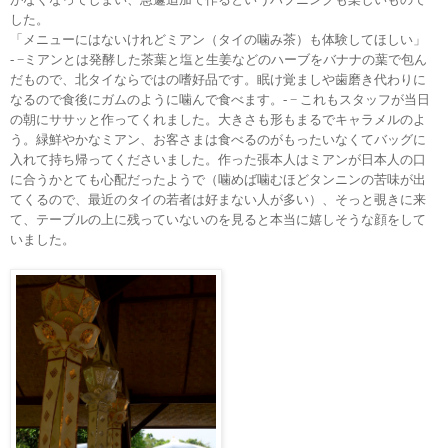
した。
「メニューにはないけれどミアン（タイの噛み茶）も体験してほしい」
- −
ミアンとは発酵した茶葉と塩と生姜などのハーブをバナナの葉で包ん
だもので、北タイならではの嗜好品です。眠け覚ましや歯磨き代わりに
なるので食後にガムのように噛んで食べます。- − これもスタッフが当日
の朝にササッと作ってくれました。大きさも形もまるでキャラメルのよ
う。緑鮮やかなミアン、お客さまは食べるのがもったいなくてバッグに
入れて持ち帰ってくださいました。作った張本人はミアンが日本人の口
に合うかとても心配だったようで（噛めば噛むほどタンニンの苦味が出
てくるので、最近のタイの若者は好まない人が多い）、そっと覗きに来
て、テーブルの上に残っていないのを見ると本当に嬉しそうな顔をして
いました。