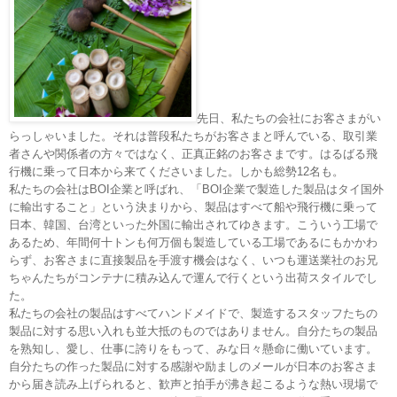
先日、私たちの会社にお客さまがい
らっしゃいました。それは普段私たちがお客さまと呼んでいる、取引業
者さんや関係者の方々ではなく、正真正銘のお客さまです。はるばる飛
行機に乗って日本から来てくださいました。しかも総勢
12
名も。
私たちの会社は
BOI
企業と呼ばれ、「
BOI
企業で製造した製品はタイ国外
に輸出すること」という決まりから、製品はすべて船や飛行機に乗って
日本、韓国、台湾といった外国に輸出されてゆきます。こういう工場で
あるため、年間何十トンも何万個も製造している工場であるにもかかわ
らず、お客さまに直接製品を手渡す機会はなく、いつも運送業社のお兄
ちゃんたちがコンテナに積み込んで運んで行くという出荷スタイルでし
た。
私たちの会社の製品はすべてハンドメイドで、製造するスタッフたちの
製品に対する思い入れも並大抵のものではありません。自分たちの製品
を熟知し、愛し、仕事に誇りをもって、みな日々懸命に働いています。
自分たちの作った製品に対する感謝や励ましのメールが日本のお客さま
から届き読み上げられると、歓声と拍手が沸き起こるような熱い現場で