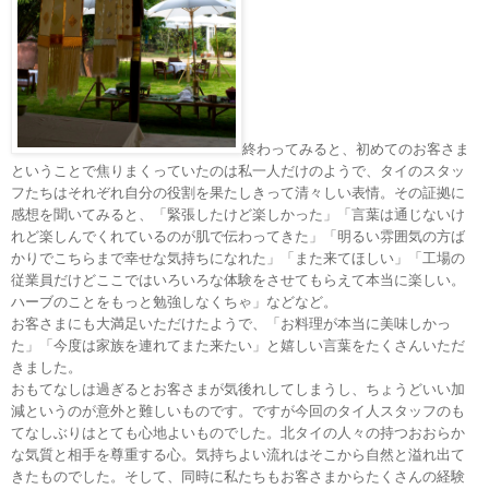
終わってみると、初めてのお客さま
ということで焦りまくっていたのは私一人だけのようで、タイのスタッ
フたちはそれぞれ自分の役割を果たしきって清々しい表情。その証拠に
感想を聞いてみると、「緊張したけど楽しかった」「言葉は通じないけ
れど楽しんでくれているのが肌で伝わってきた」「明るい雰囲気の方ば
かりでこちらまで幸せな気持ちになれた」「また来てほしい」「工場の
従業員だけどここではいろいろな体験をさせてもらえて本当に楽しい。
ハーブのことをもっと勉強しなくちゃ」などなど。
お客さまにも大満足いただけたようで、「お料理が本当に美味しかっ
た」「今度は家族を連れてまた来たい」と嬉しい言葉をたくさんいただ
きました。
おもてなしは過ぎるとお客さまが気後れしてしまうし、ちょうどいい加
減というのが意外と難しいものです。ですが今回のタイ人スタッフのも
てなしぶりはとても心地よいものでした。北タイの人々の持つおおらか
な気質と相手を尊重する心。気持ちよい流れはそこから自然と溢れ出て
きたものでした。そして、同時に私たちもお客さまからたくさんの経験