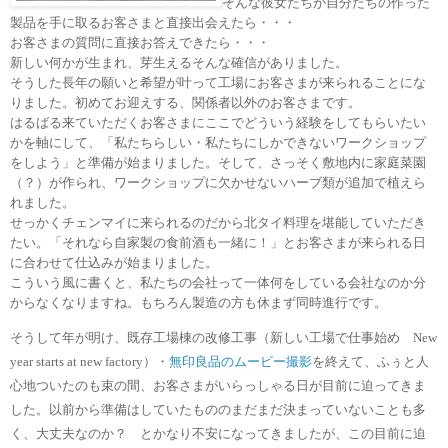
そんな彼女たちが自分たちの作った
製品を手に取るお客さまと直接出会えたら・・・
お客さまの質問に直接お答えできたら・・・
新しい何かが生まれ、芽生えるそんな確信がありました。
そうした長年の願いと希望が叶って工場にお客さまが来られることにな
りました。初めてお迎えする、関係者以外のお客さまです。
はるばる来ていただくお客さまにここでどういう経験をしてもらいたい
かを軸にして、「私たちらしい・私たちにしかできないワークショップ
をしよう」と準備が始まりました。そして、さっそく敷地内に家庭菜園
（？）が作られ、ワークショップに欠かせないハーブ類が追加で植えら
れました。
せっかくチェンマイに来られるのだから北タイ料理を堪能していただき
たい。「それなら自家製の食前酒も一緒に！」とお客さまが来られる日
に合わせて仕込みが始まりました。
こういう風に書くと、私たちの会社って一体何をしている会社なのか分
からなくなりますね。もちろん製造の方も休まず同時進行です。
そうして年が明け、既存工場棟の改修工事
（
新しい工場で仕事始め
New
year starts at new factory
）
・
無印良品のムービー撮影
を終えて、ふぅと人
心地ついたのも束の間、お客さまがいらっしゃる日が目前に迫ってきま
した。以前から準備はしていたもののまだまだ決まっていないことも多
く、大丈夫なのか？ とかなり不安になってきましたが、この目前に迫